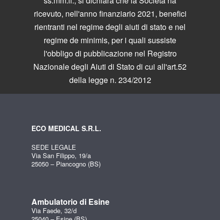
ss.mm.ii., si dichiara che la Società ha
ricevuto, nell'anno finanziario 2021, benefici
rientranti nel regime degli aiuti di stato e nel
regime de minimis, per i quali sussiste
l'obbligo di pubblicazione nel Registro
Nazionale degli Aiuti di Stato di cui all'art.52
della legge n. 234/2012
ECO MEDICAL S.R.L.
SEDE LEGALE
Via San Filippo, 19/a
25050 – Piancogno (BS)
Ambulatorio di Esine
Via Faede, 32/d
25040 – Esine (BS)